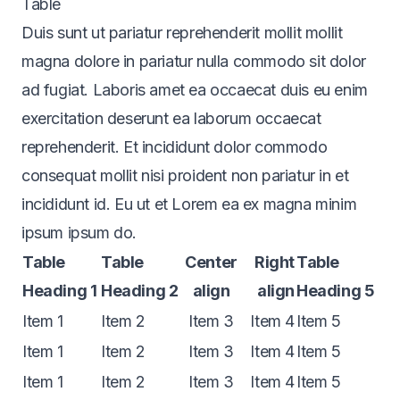
Table
Duis sunt ut pariatur reprehenderit mollit mollit
magna dolore in pariatur nulla commodo sit dolor
ad fugiat. Laboris amet ea occaecat duis eu enim
exercitation deserunt ea laborum occaecat
reprehenderit. Et incididunt dolor commodo
consequat mollit nisi proident non pariatur in et
incididunt id. Eu ut et Lorem ea ex magna minim
ipsum ipsum do.
Table
Table
Center
Right
Table
Heading 1
Heading 2
align
align
Heading 5
Item 1
Item 2
Item 3
Item 4
Item 5
Item 1
Item 2
Item 3
Item 4
Item 5
Item 1
Item 2
Item 3
Item 4
Item 5