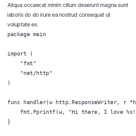
Aliqua occaecat minim cillum deserunt magna sunt
laboris do do irure ea nostrud consequat ut
voluptate ex.
package main

import (

    "fmt"

    "net/http"

)

func handler(w http.ResponseWriter, r *h
    fmt.Fprintf(w, "Hi there, I love %s!
}
